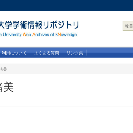
教員
利用について
よくある質問
リンク集
緒美
緒美