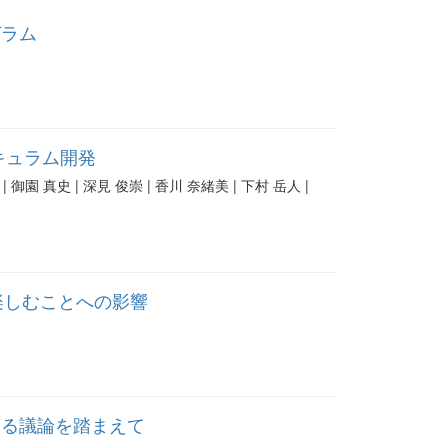
グラム
キュラム開発
| 御園 真史 | 深見 俊崇 | 香川 奈緒美 | 下村 岳人 |
楽しむことへの影響
ける議論を踏まえて