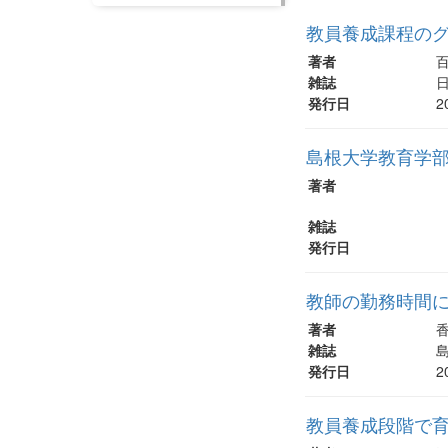
教員養成課程のグ
著者
百
雑誌
日
発行日
2
島根大学教育学部
著者
雑誌
発行日
教師の勤務時間
著者
香
雑誌
島
発行日
2
教員養成段階で育