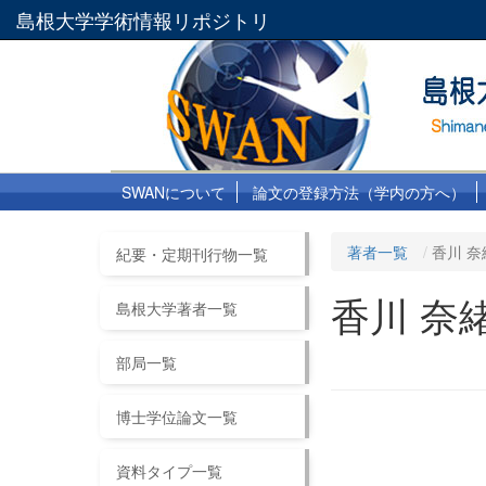
島根大学学術情報リポジトリ
SWANについて
論文の登録方法（学内の方へ）
著者一覧
香川 奈
紀要・定期刊行物一覧
香川 奈
島根大学著者一覧
部局一覧
博士学位論文一覧
資料タイプ一覧