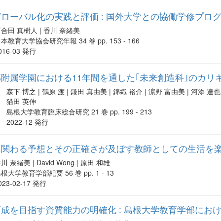
ローバル化の実践と評価 : 国外大学との協働学修プロ
合田 真樹人 | 香川 奈緒美
本教育大学協会研究年報 34 巻 pp. 153 - 166
016-03 発行
附属学園における11年間を通した｢未来創造科｣のカリ
森下 博之 | 鶴原 渡 | 鎌田 真由美 | 錦織 裕介 | 濵野 富由美 | 河添 達也 
猫田 英伸
島根大学教育臨床総合研究 21 巻 pp. 199 - 213
2022-12 発行
に関わる予想とその正確さが及ぼす教師としての生活を
川 奈緒美 | David Wong | 原田 和雄
根大学教育学部紀要 56 巻 pp. 1 - 13
023-02-17 発行
成を目指す資質能力の明確化 : 島根大学教育学部にお