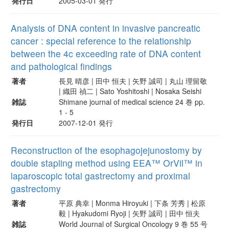
発行日
2005-03-01 発行
Analysis of DNA content in invasive pancreatic
cancer : special reference to the relationship
between the 4c exceeding rate of DNA content
and pathological findings
著者
長見 晴彦 | 田中 恒夫 | 矢野 誠司 | 丸山 理留敬
| 織田 禎二 | Sato Yoshitoshi | Nosaka Seishi
雑誌
Shimane journal of medical science 24 巻 pp.
1 - 5
発行日
2007-12-01 発行
Reconstruction of the esophagojejunostomy by
double stapling method using EEA™ OrVil™ in
laparoscopic total gastrectomy and proximal
gastrectomy
著者
平原 典幸 | Monma Hiroyuki | 下条 芳秀 | 松原
毅 | Hyakudomi Ryoji | 矢野 誠司 | 田中 恒夫
雑誌
World Journal of Surgical Oncology 9 巻 55 号