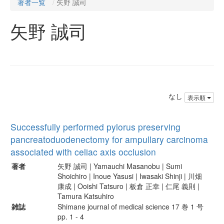
著者一覧
矢野 誠司
矢野 誠司
なし
表示順
Successfully performed pylorus preserving
pancreatoduodenectomy for ampullary carcinoma
associated with celiac axis occlusion
著者
矢野 誠司 | Yamauchi Masanobu | Sumi
Shoichiro | Inoue Yasusi | Iwasaki Shinji | 川畑
康成 | Ooishi Tatsuro | 板倉 正幸 | 仁尾 義則 |
Tamura Katsuhiro
雑誌
Shimane journal of medical science 17 巻 1 号
pp. 1 - 4