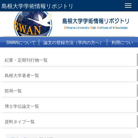
島根大学学術情報リポジトリ
Togg
navig
SWANについて
論文の登録方法（学内の方へ）
利用につい
て
よくある質問
リンク集
紀要・定期刊行物一覧
島根大学著者一覧
部局一覧
博士学位論文一覧
資料タイプ一覧