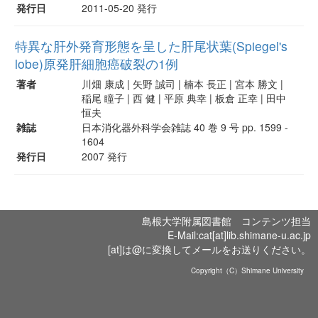
発行日
2011-05-20 発行
特異な肝外発育形態を呈した肝尾状葉(Spiegel's
lobe)原発肝細胞癌破裂の1例
著者
川畑 康成 | 矢野 誠司 | 楠本 長正 | 宮本 勝文 |
稲尾 瞳子 | 西 健 | 平原 典幸 | 板倉 正幸 | 田中
恒夫
雑誌
日本消化器外科学会雑誌 40 巻 9 号 pp. 1599 -
1604
発行日
2007 発行
島根大学附属図書館 コンテンツ担当
E-Mail:cat[at]lib.shimane-u.ac.jp
[at]は@に変換してメールをお送りください。
Copyright（C）Shimane University